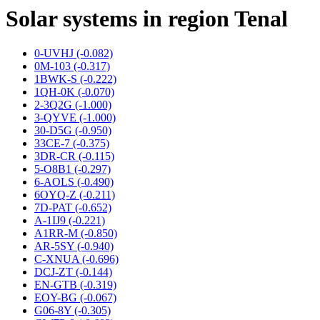
Solar systems in region Tenal
0-UVHJ (-0.082)
0M-103 (-0.317)
1BWK-S (-0.222)
1QH-0K (-0.070)
2-3Q2G (-1.000)
3-QYVE (-1.000)
30-D5G (-0.950)
33CE-7 (-0.375)
3DR-CR (-0.115)
5-O8B1 (-0.297)
6-AOLS (-0.490)
6OYQ-Z (-0.211)
7D-PAT (-0.652)
A-1IJ9 (-0.221)
A1RR-M (-0.850)
AR-5SY (-0.940)
C-XNUA (-0.696)
DCJ-ZT (-0.144)
EN-GTB (-0.319)
EOY-BG (-0.067)
G06-8Y (-0.305)