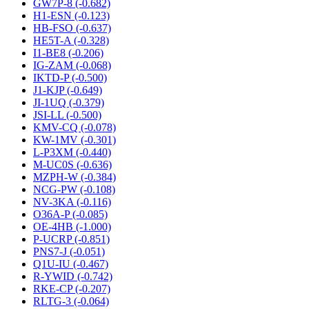
GW7P-8 (-0.682)
H1-ESN (-0.123)
HB-FSO (-0.637)
HE5T-A (-0.328)
I1-BE8 (-0.206)
IG-ZAM (-0.068)
IKTD-P (-0.500)
J1-KJP (-0.649)
JI-1UQ (-0.379)
JSI-LL (-0.500)
KMV-CQ (-0.078)
KW-1MV (-0.301)
L-P3XM (-0.440)
M-UC0S (-0.636)
MZPH-W (-0.384)
NCG-PW (-0.108)
NV-3KA (-0.116)
O36A-P (-0.085)
OE-4HB (-1.000)
P-UCRP (-0.851)
PNS7-J (-0.051)
Q1U-IU (-0.467)
R-YWID (-0.742)
RKE-CP (-0.207)
RLTG-3 (-0.064)