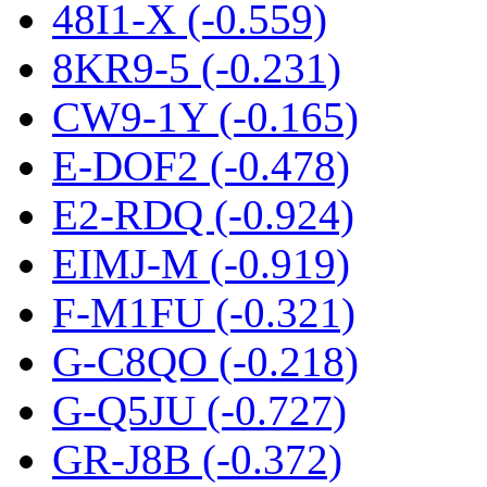
48I1-X (-0.559)
8KR9-5 (-0.231)
CW9-1Y (-0.165)
E-DOF2 (-0.478)
E2-RDQ (-0.924)
EIMJ-M (-0.919)
F-M1FU (-0.321)
G-C8QO (-0.218)
G-Q5JU (-0.727)
GR-J8B (-0.372)