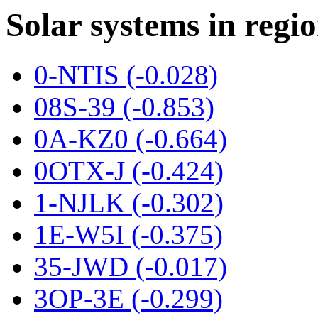
Solar systems in regi
0-NTIS (-0.028)
08S-39 (-0.853)
0A-KZ0 (-0.664)
0OTX-J (-0.424)
1-NJLK (-0.302)
1E-W5I (-0.375)
35-JWD (-0.017)
3OP-3E (-0.299)