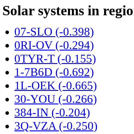
Solar systems in reg
07-SLO (-0.398)
0RI-OV (-0.294)
0TYR-T (-0.155)
1-7B6D (-0.692)
1L-OEK (-0.665)
30-YOU (-0.266)
384-IN (-0.204)
3Q-VZA (-0.250)